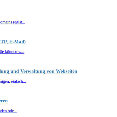
mains regist...
FTP, E-Mail)
ie können w...
lung und Verwaltung von Webseiten
gen, einfach...
eren
nden ode...