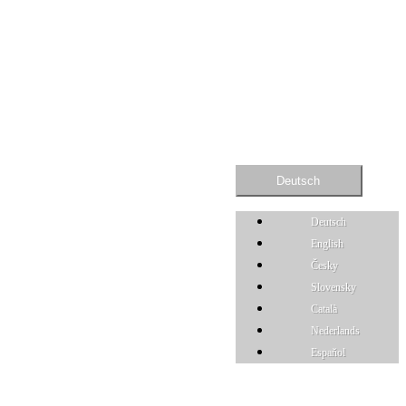
Deutsch
Deutsch
English
Česky
Slovensky
Català
Nederlands
Espaňol