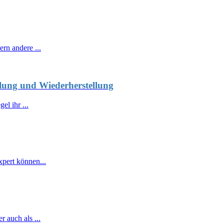
rn andere ...
llung und Wiederherstellung
el ihr ...
pert können...
 auch als ...