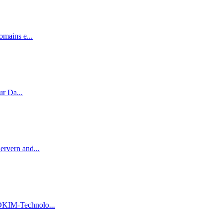
omains e...
ur Da...
ervern and...
[DKIM-Technolo...