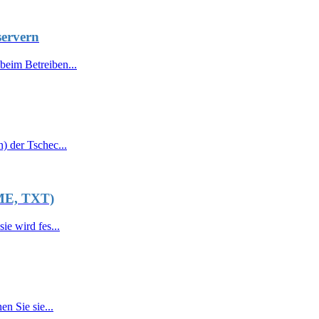
ervern
eim Betreiben...
) der Tschec...
ME, TXT)
e wird fes...
n Sie sie...