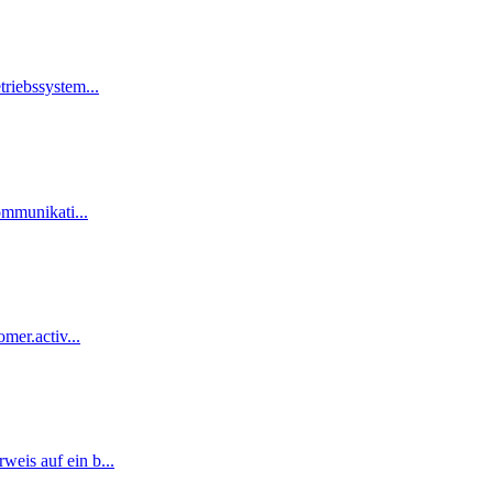
riebssystem...
ommunikati...
mer.activ...
eis auf ein b...