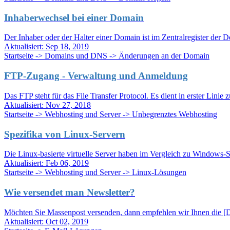
Inhaberwechsel bei einer Domain
Der Inhaber oder der Halter einer Domain ist im Zentralregister der D
Aktualisiert:
Sep 18, 2019
Startseite -> Domains und DNS -> Änderungen an der Domain
FTP-Zugang - Verwaltung und Anmeldung
Das FTP steht für das File Transfer Protocol. Es dient in erster Linie z
Aktualisiert:
Nov 27, 2018
Startseite -> Webhosting und Server -> Unbegrenztes Webhosting
Spezifika von Linux-Servern
Die Linux-basierte virtuelle Server haben im Vergleich zu Windows-S
Aktualisiert:
Feb 06, 2019
Startseite -> Webhosting und Server -> Linux-Lösungen
Wie versendet man Newsletter?
Möchten Sie Massenpost versenden, dann empfehlen wir Ihnen die 
Aktualisiert:
Oct 02, 2019