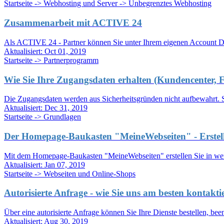
Startseite -> Webhosting und Server -> Unbegrenztes Webhosting
Zusammenarbeit mit ACTIVE 24
Als ACTIVE 24 - Partner können Sie unter Ihrem eigenen Account Do
Aktualisiert:
Oct 01, 2019
Startseite -> Partnerprogramm
Wie Sie Ihre Zugangsdaten erhalten (Kundencenter, 
Die Zugangsdaten werden aus Sicherheitsgründen nicht aufbewahrt. S
Aktualisiert:
Dec 31, 2019
Startseite -> Grundlagen
Der Homepage-Baukasten "MeineWebseiten" - Erstel
Mit dem Homepage-Baukasten "MeineWebseiten" erstellen Sie in weni
Aktualisiert:
Jan 07, 2019
Startseite -> Webseiten und Online-Shops
Autorisierte Anfrage - wie Sie uns am besten kontakti
Über eine autorisierte Anfrage können Sie Ihre Dienste bestellen, bee
Aktualisiert:
Aug 30, 2019