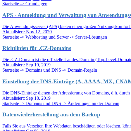
Startseite -> Grundlagen
APS - Anmeldung und Verwaltung von Anwendungss
Die Anwendungsserver (APS) bieten einen großen Nutzungskomfort b
Aktualisiert:
Nov 12, 2020
Startseite -> Webhosting und Server -> Server-Lösungen
Richtlinien für .CZ-Domains
Die .CZ-Domain ist die offizielle Landes-Domain (Top-Level-Domain
Aktualisiert:
Sep 19, 2019
Startseite -> Domains und DNS -> Domain-Regeln
Einstellung der DNS-Einträge (A, AAAA, MX, CNA
Die DNS-Einträge dienen der Adressierung von Domains, d.h. durch si
Aktualisiert:
Sep 18, 2019
Startseite -> Domains und DNS -> Änderungen an der Domain
Datenwiederherstellung aus dem Backup
Falls Sie aus Versehen Ihre Webdaten beschädigen oder löschen, könne