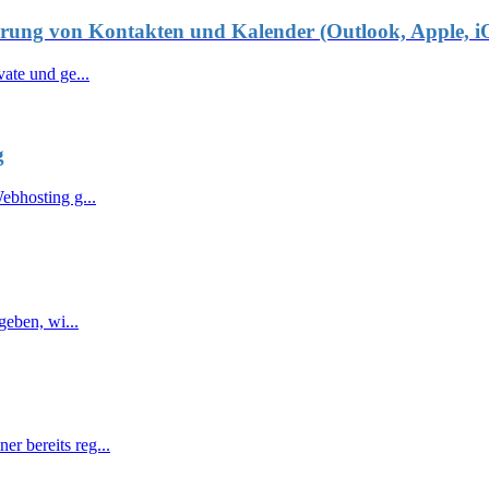
ierung von Kontakten und Kalender (Outlook, Apple, i
ate und ge...
g
ebhosting g...
geben, wi...
 bereits reg...