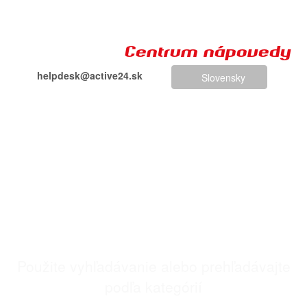
Centrum nápovedy
helpdesk@active24.sk
Slovensky
+421 244 460 639
SK - Centrum
nápovědy
Použite vyhľadávanie alebo prehľadávajte
podľa kategórií