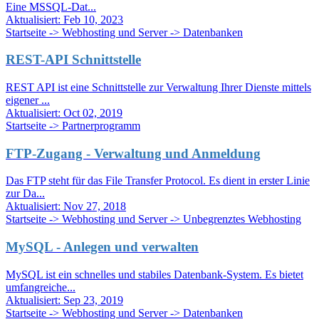
Eine MSSQL-Dat...
Aktualisiert:
Feb 10, 2023
Startseite -> Webhosting und Server -> Datenbanken
REST-API Schnittstelle
REST API ist eine Schnittstelle zur Verwaltung Ihrer Dienste mittels
eigener ...
Aktualisiert:
Oct 02, 2019
Startseite -> Partnerprogramm
FTP-Zugang - Verwaltung und Anmeldung
Das FTP steht für das File Transfer Protocol. Es dient in erster Linie
zur Da...
Aktualisiert:
Nov 27, 2018
Startseite -> Webhosting und Server -> Unbegrenztes Webhosting
MySQL - Anlegen und verwalten
MySQL ist ein schnelles und stabiles Datenbank-System. Es bietet
umfangreiche...
Aktualisiert:
Sep 23, 2019
Startseite -> Webhosting und Server -> Datenbanken