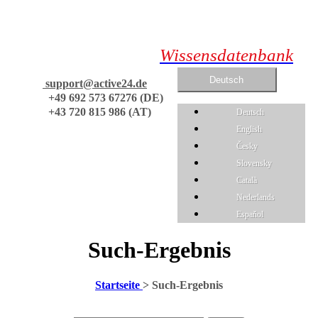
Wissensdatenbank
Deutsch
support@active24.de
+49 692 573 67276 (DE)
+43 720 815 986 (AT)
Deutsch
English
Česky
Slovensky
Català
Nederlands
Espaňol
Such-Ergebnis
Startseite
>
Such-Ergebnis