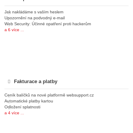
Jak nakládáme s vaším heslem
Upozornění na podvodný e-mail
Web Security: Účinné opatření proti hackerům
a 6 více ...
Fakturace a platby
Ceník balíčků na nové platformě websupport.cz
Automatické platby kartou
Odložení splatnosti
a 4 více ...