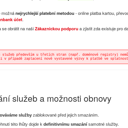
co možná
nejrychlejší platební metodou
- online platba kartou, převo
enbank účet
.
a se obrátit na naši
Zákaznickou podporu
a zjistit zda existuje pro 
u služeb především u třetích stran (např. doménové registry) nem
ni v případě zaplacení nově vystavené výzvy k platbě ve splatnos
ání služeb a možnosti obnovy
ováváme služby
zablokované před jejich smazáním.
nutí této lhůty dojde k
definitivnímu smazání
samotné služby.