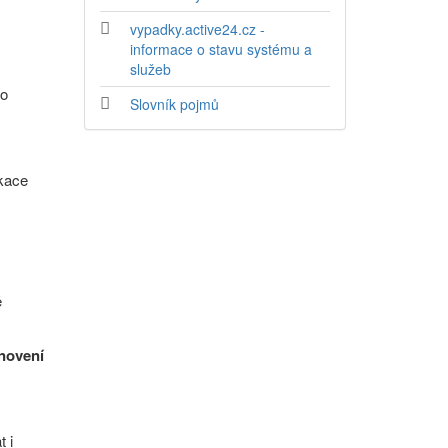
vypadky.active24.cz -
informace o stavu systému a
služeb
ho
Slovník pojmů
kace
ě
novení
t i