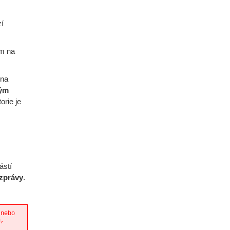
zí
m na
éna
ným
torie je
ástí
 zprávy
.
 nebo
u,