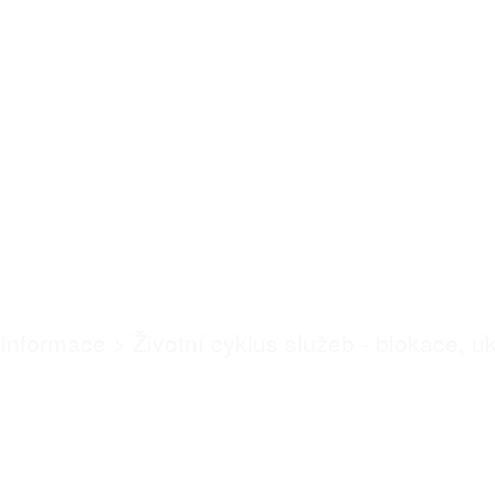
us služeb - blokac
obnova
 informace
>
Životní cyklus služeb - blokace, 