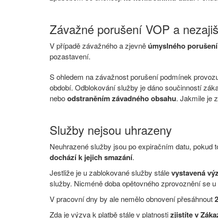
Závažné porušení VOP a nezajiš
V případě závažného a zjevně
úmyslného porušen
pozastavení.
S ohledem na závažnost porušení podmínek provoz
období. Odblokování služby je dáno součinností zák
nebo
odstraněním závadného obsahu
. Jakmile je
Služby nejsou uhrazeny
Neuhrazené služby jsou po expiračním datu, pokud t
dochází k jejich smazání
.
Jestliže je u zablokované služby stále
vystavená výz
služby. Nicméně doba opětovného zprovoznění se u
V pracovní dny by ale nemělo obnovení přesáhnout
Zda je výzva k platbě stále v platnosti
zjistíte v Zá