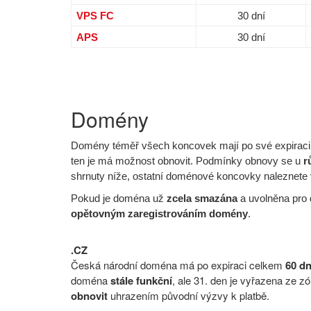
VPS FC
30 dní
APS
30 dní
Domény
Domény téměř všech koncovek mají po své expirac
ten je má možnost obnovit. Podmínky obnovy se u
r
shrnuty níže, ostatní doménové koncovky naleznete
Pokud je doména už
zcela smazána
a uvolněna pro d
opětovným zaregistrováním domény
.
.CZ
Česká národní doména má po expiraci celkem
60 dn
doména
stále funkční
, ale 31. den je vyřazena ze 
obnovit
uhrazením původní výzvy k platbě.