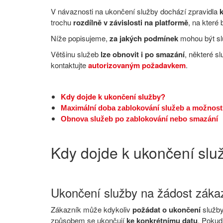
V návaznosti na ukončení služby dochází zpravidla
trochu
rozdílně v závislosti na platformě
, na které
Níže popisujeme,
za jakých podmínek
mohou být sl
Většinu služeb
lze obnovit i po smazání
, některé s
kontaktujte
autorizovaným požadavkem
.
Kdy dojde k ukončení služby?
Maximální doba zablokování služeb
a možnost
Obnova služeb po z
ablokování nebo smazání
Kdy dojde k ukončení slu
Ukončení služby na žádost záka
Zákazník může kdykoliv
požádat o ukončení
služby
způsobem se ukončují
ke konkrétnímu datu
. Pokud