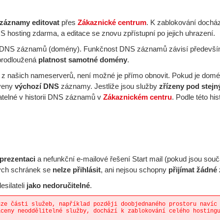
záznamy editovat
přes
Zákaznické centrum
. K zablokování dochá
S hosting zdarma, a editace se znovu zpřístupní po jejich uhrazení.
DNS záznamů (domény). Funkčnost DNS záznamů závisí předevší
 prodloužená
platnost samotné domény
.
y
z našich nameserverů, není možné je přímo obnovit. Pokud je dom
aveny
výchozí DNS
záznamy. Jestliže jsou služby
zřízeny pod stej
atelné v historii DNS záznamů v
Zákaznickém centru
. Podle této his
prezentaci
a nefunkční e-mailové řešení Start mail (pokud jsou souč
ých schránek se
nelze přihlásit
, ani nejsou schopny
přijímat žádné
silateli
jako nedoručitelné
.
uze části služeb, například později doobjednaného prostoru navíc
aceny neoddělitelné služby, dochází k zablokování celého hosting