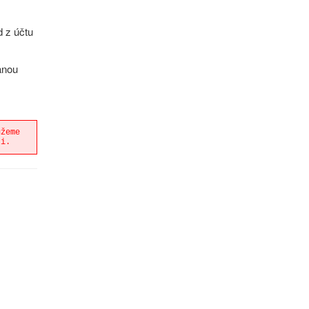
d z účtu
danou
ůžeme
ti.