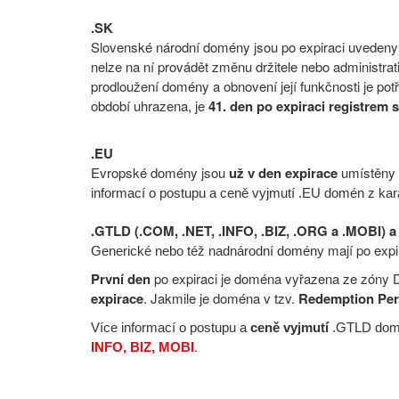
.SK
Slovenské národní domény jsou po expiraci uvedeny
nelze na ní provádět změnu držitele nebo administra
prodloužení domény a obnovení její funkčnosti je po
období uhrazena, je
41. den po expiraci registrem
.EU
Evropské domény jsou
už v den expirace
umístěny 
informací o postupu a ceně vyjmutí .EU domén z kar
.GTLD (.COM, .NET, .INFO, .BIZ, .ORG a .MOBI) a 
mají po exp
Generické nebo též nadnárodní domény
První
den
po expiraci je doména vyřazena ze zóny
expirace
. Jakmile je doména v tzv.
Redemption Per
Více informací o postupu a
ceně vyjmutí
.GTLD domé
.
INFO, BIZ, MOBI