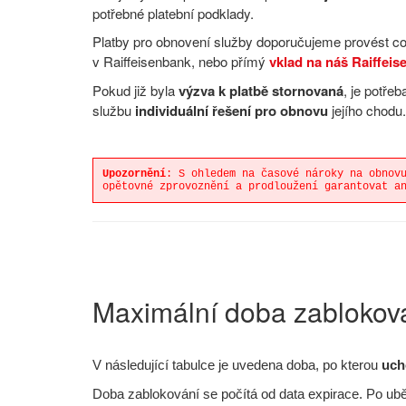
potřebné platební podklady.
Platby pro obnovení služby doporučujeme provést 
v Raiffeisenbank, nebo přímý
vklad na náš Raiffeis
Pokud již byla
výzva k platbě stornovaná
, je potřeb
službu
individuální řešení pro obnovu
jejího chodu.
Upozornění
: S ohledem na časové nároky na obnov
opětovné zprovoznění a prodloužení garantovat a
Maximální doba zablokov
V následující tabulce je uvedena doba, po kterou
uch
Doba zablokování se počítá od data expirace. Po uběh