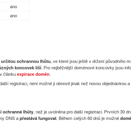
ano
ano
i
určitou ochrannou lhůtu
, ve které jsou ještě v držení původního ma
.
ůzných koncovek liší
Pro nejběžnější doménové koncovky jsou in
 v článku
expirace domén
.
alší registraci, není možné ji obnovit jinak než novou objednávkou a
í ochranné lhůty
, než je uvolněna pro další registraci. Prvních 30 dní
zóny DNS a
přestává fungovat
. Během celých 60 dnů je možné
dom