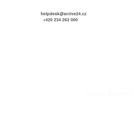
helpdesk@active24.cz
+420 234 262 000
Životní cykl
Úvod
>
Základní