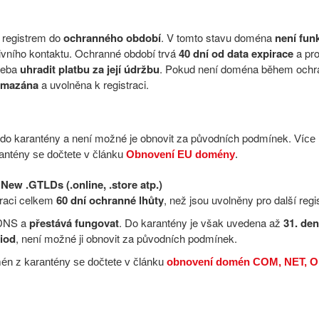
 registrem do
ochranného období
. V tomto stavu doména
není fun
tivního kontaktu. Ochranné období trvá
40 dní od data expirace
a pr
třeba
uhradit platbu za její údržbu
. Pokud není doména během och
 smazána
a uvolněna k registraci.
do karantény a není možné je obnovit za původních podmínek.
Více
antény se dočtete v článku
Obnovení EU domény
.
New .GTLDs (.online, .store atp.)
iraci celkem
60 dní ochranné lhůty
, než jsou uvolněny pro další regi
 DNS a
přestává fungovat
. Do karantény je však uvedena až
31. de
iod
, není možné ji obnovit za původních podmínek.
n z karantény se dočtete v článku
obnovení domén COM, NET, 