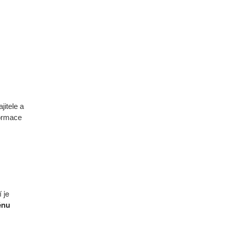
jitele a
formace
 je
énu