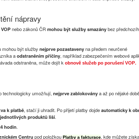
tění nápravy
í VOP
nebo zákonů ČR
mohou být služby smazány
bez předchozí
u mohou být služby
nejprve pozastaveny
na předem neurčené
azníka a
odstraněním příčiny
, například zabezpečením webové apli
 závada odstraněna, může dojít k
.
obnově služeb po porušení VOP
o technologicky umožňují,
nejprve zablokovány
a až po nějaké dob
va k platbě
, stačí ji uhradit. Po přijetí platby dojde
automaticky k ob
jednotlivých produktů liší
.
24 hodin
.
kaznickém Centru
pod položkou
, kde můžete získa
Platby a fakturace