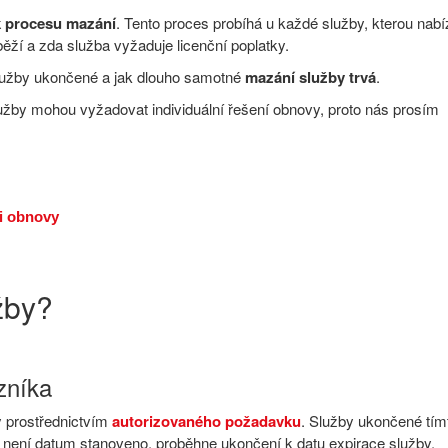
k procesu mazání
. Tento proces probíhá u každé služby, kterou nab
 běží a zda služba vyžaduje licenční poplatky.
užby ukončené a jak dlouho samotné
mazání služby trvá
.
lužby mohou vyžadovat individuální řešení obnovy, proto nás prosím
i obnovy
žby?
zníka
 prostřednictvím
autorizovaného požadavku
. Služby ukončené tím
 není datum stanoveno, proběhne ukončení k datu expirace služby.