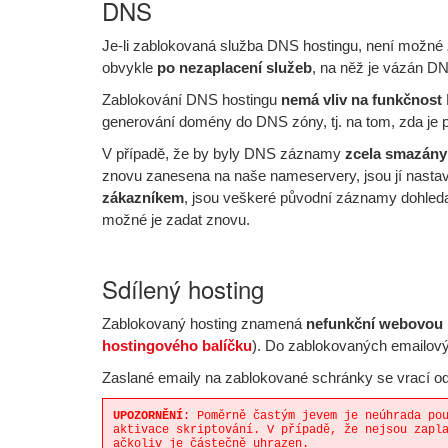
DNS
Je-li zablokovaná služba DNS hostingu, není možné
obvykle
po nezaplacení služeb
, na něž je vázán DN
Zablokování DNS hostingu
nemá vliv na funkčnost
generování domény do DNS zóny, tj. na tom, zda je
V případě, že by byly DNS záznamy
zcela smazán
znovu zanesena na naše nameservery, jsou jí nast
zákazníkem
, jsou veškeré původní záznamy dohled
možné je zadat znovu.
Sdílený hosting
Zablokovaný hosting znamená
nefunkční webovou 
hostingového balíčku
). Do zablokovaných emailov
Zaslané emaily na zablokované schránky se vrací ode
UPOZORNĚNÍ
: Poměrně častým jevem je neúhrada po
aktivace skriptování. V případě, že nejsou zapl
ačkoliv je částečně uhrazen.