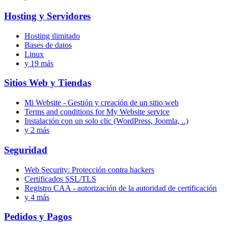
Hosting y Servidores
Hosting ilimitado
Bases de datos
Linux
y 19 más
Sitios Web y Tiendas
Mi Website - Gestión y creación de un sitio web
Terms and conditions for My Website service
Instalación con un solo clic (WordPress, Joomla, ..)
y 2 más
Seguridad
Web Security: Protección contra hackers
Certificados SSL/TLS
Registro CAA - autorización de la autoridad de certificación
y 4 más
Pedidos y Pagos