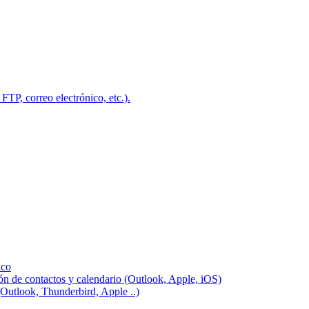
FTP, correo electrónico, etc.).
ico
ión de contactos y calendario (Outlook, Apple, iOS)
(Outlook, Thunderbird, Apple ..)