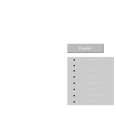
Espaňol
Espaňol
English
Česky
Slovensky
Català
Nederlands
Deutsch