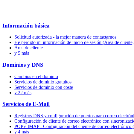
Información básica
Solicitud autorizada - la mejor manera de contactarnos
He perdido mi información de inicio de sesión (Área de cliente, 
Área de cliente
y 5 más
Dominios y DNS
Cambios en el dominio
Servicios de dominio gratuitos
Servicios de dominio con coste
y 22 más
Servicios de E-Mail
Registros DNS y configuración de puertos para correo electrón
Configuración de cliente de correo electrónico con sincronizac
POP e IMAP - Configuración del cliente de correo electrónico 
y 4 más