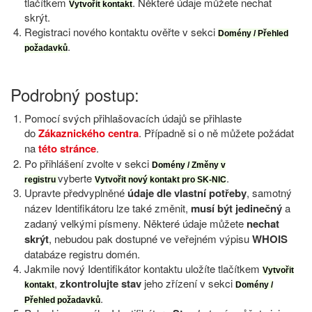
tlačítkem
. Některé údaje můžete nechat
Vytvořit kontakt
skrýt.
Registraci nového kontaktu ověřte v sekci
Domény / Přehled
.
požadavků
Podrobný postup:
Pomocí svých přihlašovacích údajů se přihlaste
do
Zákaznického centra
. Případně si o ně můžete požádat
na
této stránce
.
Po přihlášení zvolte v sekci
Domény / Změny v
vyberte
.
registru
Vytvořit nový kontakt pro SK-NIC
Upravte předvyplněné
údaje dle vlastní potřeby
, samotný
název Identifikátoru lze také změnit,
musí být jedinečný
a
zadaný velkými písmeny. Některé údaje můžete
nechat
skrýt
, nebudou pak dostupné ve veřejném výpisu
WHOIS
databáze registru domén.
Jakmile nový Identifikátor kontaktu uložíte tlačítkem
Vytvořit
,
zkontrolujte stav
jeho zřízení v sekci
kontakt
Domény /
.
Přehled požadavků