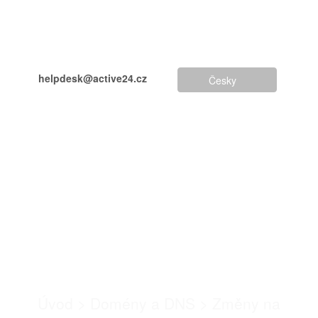
helpdesk@active24.cz
Česky
+420 234 262 000
Identifikátor kontaktu
.SK domény (údaje
vlastníka)
Úvod
>
Domény a DNS
>
Změny na