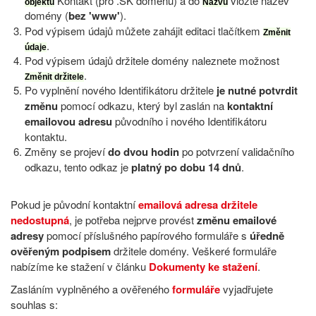
Kontakt (pro .SK doménu) a do
vložte název
objektu
Názvu
domény (
bez 'www'
).
Pod výpisem údajů můžete zahájit editaci tlačítkem
Změnit
.
údaje
Pod výpisem údajů držitele domény naleznete možnost
.
Změnit držitele
Po vyplnění nového Identifikátoru držitele
je nutné potvrdit
změnu
pomocí odkazu, který byl zaslán na
kontaktní
emailovou adresu
původního i nového Identifikátoru
kontaktu.
Změny se projeví
do dvou hodin
po potvrzení validačního
odkazu, tento odkaz je
platný po dobu 14 dnů
.
Pokud je původní kontaktní
emailová adresa držitele
nedostupná
, je potřeba nejprve provést
změnu emailové
adresy
pomocí příslušného papírového formuláře s
úředně
ověřeným podpisem
držitele domény. Veškeré formuláře
nabízíme ke stažení v článku
Dokumenty ke stažení
.
Zasláním vyplněného a ověřeného
formuláře
vyjadřujete
souhlas s: