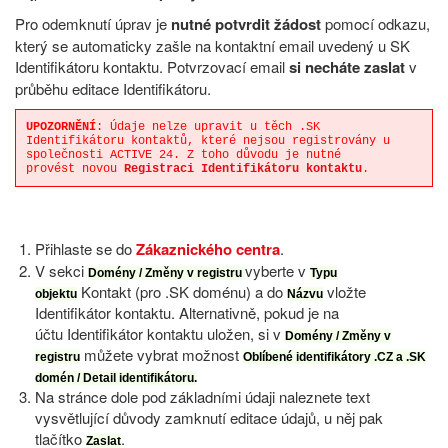
Pro odemknutí úprav je
nutné potvrdit žádost
pomocí odkazu,
který se automaticky zašle na kontaktní email uvedený u SK
Identifikátoru kontaktu. Potvrzovací email
si necháte zaslat
v
průběhu editace Identifikátoru.
UPOZORNĚNÍ
: Údaje nelze upravit u těch .SK
Identifikátoru kontaktů, které nejsou registrovány u
společnosti ACTIVE 24. Z toho důvodu je nutné
provést novou
Registraci Identifikátoru kontaktu
.
Přihlaste se do
Zákaznického centra
.
V sekci
vyberte v
Domény / Změny v registru
Typu
Kontakt (pro .SK doménu) a do
vložte
objektu
Názvu
Identifikátor kontaktu. Alternativně, pokud je na
účtu Identifikátor kontaktu uložen, si v
Domény / Změny v
můžete vybrat možnost
registru
Oblíbené identifikátory .CZ a .SK
domén / Detail identifikátoru.
Na stránce dole pod základními údaji naleznete text
vysvětlující důvody zamknutí editace údajů, u něj pak
tlačítko
.
Zaslat