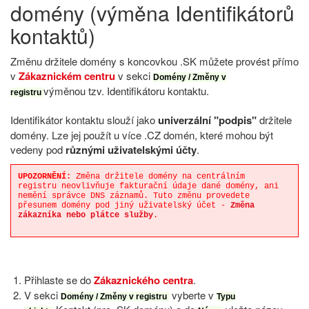
domény (výměna Identifikátorů
kontaktů)
Změnu držitele domény s koncovkou .SK můžete provést přímo
v
Zákaznickém centru
v sekci
Domény / Změny v
výměnou tzv. Identifikátoru kontaktu.
registru
Identifikátor kontaktu slouží jako
univerzální "podpis"
držitele
domény. Lze jej použít u více .CZ domén, které mohou být
vedeny pod
různými uživatelskými účty
.
UPOZORNĚNÍ:
Změna držitele domény na centrálním
registru neovlivňuje fakturační údaje dané domény, ani
nemění správce DNS záznamů. Tuto změnu provedete
přesunem domény pod jiný uživatelský účet -
Změna
zákazníka nebo plátce služby
.
Přihlaste se do
Zákaznického centra
.
V sekci
vyberte v
Domény / Změny v registru
Typu