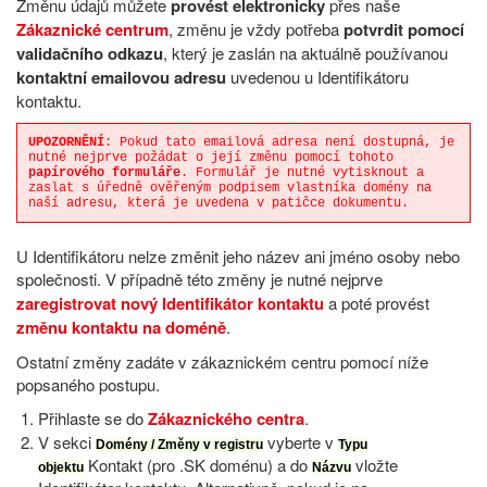
Změnu údajů můžete
provést elektronicky
přes naše
Zákaznické centrum
, změnu je vždy potřeba
potvrdit pomocí
validačního odkazu
, který je zaslán na aktuálně používanou
kontaktní emailovou adresu
uvedenou u Identifikátoru
kontaktu.
UPOZORNĚNÍ
: Pokud tato emailová adresa není dostupná, je
nutné nejprve požádat o její změnu pomocí tohoto
papírového formuláře
. Formulář je nutné vytisknout a
zaslat s úředně ověřeným podpisem vlastníka domény na
naší adresu, která je uvedena v patičce dokumentu.
U Identifikátoru nelze změnit jeho název ani jméno osoby nebo
společnosti. V případně této změny je nutné nejprve
zaregistrovat nový Identifikátor kontaktu
a poté provést
změnu kontaktu na doméně
.
Ostatní změny zadáte v zákaznickém centru pomocí níže
popsaného postupu.
Přihlaste se do
Zákaznického centra
.
V sekci
vyberte v
Domény / Změny v registru
Typu
Kontakt (pro .SK doménu) a do
vložte
objektu
Názvu