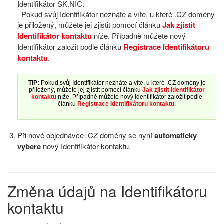
Identifikátor SK.NIC.
Pokud svůj Identifikátor neznáte a víte, u které .CZ domény
je přiložený, můžete jej zjistit pomocí článku
Jak zjistit
Identifikátor kontaktu
níže. Případně můžete nový
Identifikátor založit podle článku
Registrace Identifikátoru
kontaktu
.
TIP:
Pokud svůj Identifikátor neznáte a víte, u které .CZ domény je
přiložený, můžete jej zjistit pomocí článku
Jak zjistit Identifikátor
kontaktu
níže. Případně můžete nový Identifikátor založit podle
článku
Registrace Identifikátoru kontaktu
.
Při nové objednávce .CZ domény se nyní
automaticky
vybere
nový Identifikátor kontaktu.
Změna údajů na Identifikátoru
kontaktu