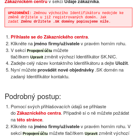
Zákaznickém centru
v sekci
Údaje zákazníka
.
UPOZORNĚNÍ
: Změnou výchozího Identifikátoru nedojde ke
změně držitele u již registrovaných domén. Jak
zadat
Změnu držitele .SK domény popisujeme níže
.
Přihlaste se do
Zákaznického centra
.
Klikněte na
jméno firmy/uživatele
v pravém horním rohu.
V sekci
můžete
Propojení účtu
tlačítkem
změnit výchozí Identifikátor SK.NIC.
Upravit
Zadejte celý název kontaktního Identifikátoru a dejte
Uložit
.
Nyní můžete
provádět nové objednávky
.SK domén na
zadaný Identifikátor kontaktu.
Podrobný postup:
Pomocí svých přihlašovacích údajů se přihlaste
do
Zákaznického centra
. Případně si o ně můžete požádat
na
této stránce
.
Klikněte na
jméno firmy/uživatele
v pravém horním rohu. V
sekci
můžete tlačítkem
změnit výchozí
Propojení účtu
Upravit