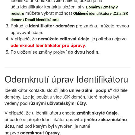
Identifikátor kontaktu. Alternativně, pokud je na
účtu Identifikátor kontaktu uložen, si v
Domény / Změny v
můžete vybrat možnost
registru
Oblíbené identifikátory .CZ a .SK
domén / Detail identifikátoru.
Pokud je
Identifikátor odemčen
pro změnu, můžete rovnou
upravovat údaje.
V případě, že
nemůžete editovat údaje
, je potřeba nejprve
odemknout Identifikátor pro úpravy
.
Po uložení se změny projeví
do dvou hodin.
Odemknutí úprav Identifikátoru
Identifikátor kontaktu slouží jako
univerzální "podpis"
držitele
domény. Lze jej použít u více .SK domén, které mohou být
vedeny pod
různými uživatelskými účty
.
V případě, že u Identifikátoru chcete
změnit skryté údaje
,
případně si přejete Identifikátor upravit
z jiného zákaznického
účtu
, než pod kterým byl vytvořen, je nutné
nejprve
odemknout úpravy
.