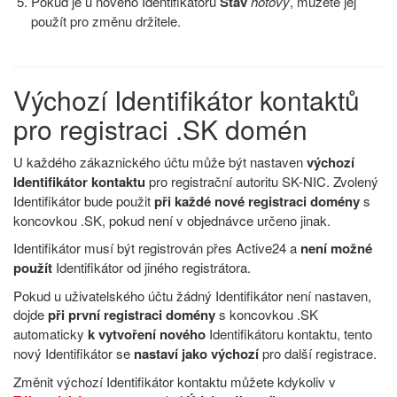
Pokud je u nového Identifikátoru
Stav
hotový
, můžete jej
použít pro změnu držitele.
Výchozí Identifikátor kontaktů
pro registraci .SK domén
U každého zákaznického účtu může být nastaven
výchozí
Identifikátor kontaktu
pro registrační autoritu SK-NIC. Zvolený
Identifikátor bude použit
při každé nové registraci domény
s
koncovkou .SK, pokud není v objednávce určeno jinak.
Identifikátor musí být registrován přes Active24 a
není možné
použít
Identifikátor od jiného registrátora.
Pokud u uživatelského účtu žádný Identifikátor není nastaven,
dojde
při první registraci domény
s koncovkou .SK
automaticky
k vytvoření nového
Identifikátoru kontaktu, tento
nový Identifikátor se
nastaví jako výchozí
pro další registrace.
Změnit výchozí Identifikátor kontaktu můžete kdykoliv v