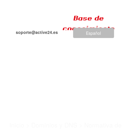
Base de
conocimiento
soporte@active24.es
Espaňol
+34 917 693 799
Normativa para los
dominios .CO.UK y
ORG.UK
Inicio
>
Dominios y DNS
>
Normativa de