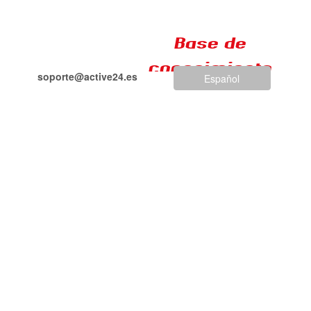
Base de
conocimiento
soporte@active24.es
Espaňol
+34 917 693 799
Problemas más
comunes con el correo
electrónico (Cuota
excedida, Greylisting)