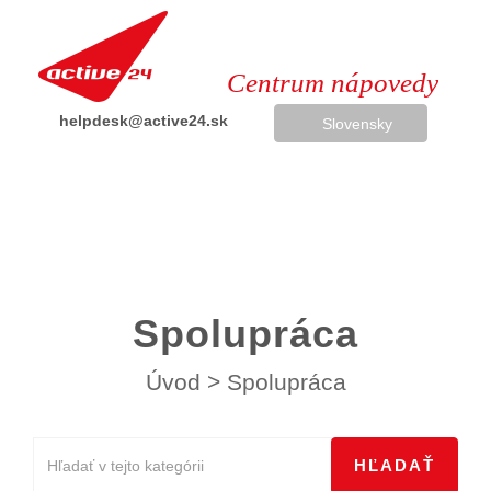
Centrum nápovedy
helpdesk@active24.sk
Slovensky
+421 244 460 639
Spolupráca
Úvod
>
Spolupráca