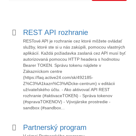
REST API rozhranie
RESTové API je rozhranie cez ktoré môžete ovládať
služby, ktoré ste si u nás zakúpili, pomocou vlastných
aplikácií. Každá požiadavka zaslaná cez API musí byť
autorizovaná pomocou HTTP headera s hodnotou
Bearer TOKEN. Správu tokenu nájdete v
Zákazníckom centre
(https://faq.active24.com/sk/492185-
Z%C3%A1kazn%C3%ADcke-centrum) v editácii
užívateľského účtu. - Ako aktivovať API REST
rozhranie (#aktivaceTOKEN) - Správa tokenov
(#spravaTOKENOV) - Vývojárske prostredie -
sandbox (#sandbox...
Partnerský program