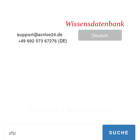
Wissensdatenbank
support@active24.de
Deutsch
+49 692 573 67276 (DE)
+43 720 815 986 (AT)
Such-Ergebnis
Startseite
>
Such-Ergebnis