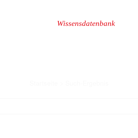
Wissensdatenbank
Such-Ergebni
Startseite
>
Such-Ergebnis