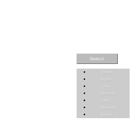
Deutsch
Deutsch
English
Česky
Slovensky
Català
Nederlands
Espaňol