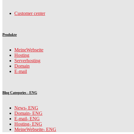
Customer center
Produkte
MeineWebseite
Hosting
Serverhosting
Domain
E-mail
Blog Categories - ENG
News- ENG
Domain- ENG
E-mail- ENG
Hosting- ENG
MeineWebseite- ENG